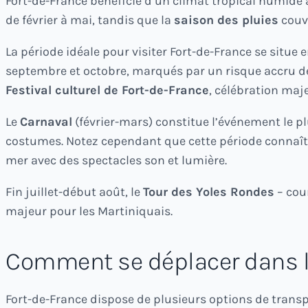
Fort-de-France bénéficie d’un climat tropical humid
de février à mai, tandis que la
saison des pluies
couvr
La période idéale pour visiter Fort-de-France se situe 
septembre et octobre, marqués par un risque accru de 
Festival culturel de Fort-de-France
, célébration maje
Le
Carnaval
(février-mars) constitue l’événement le plu
costumes. Notez cependant que cette période connaît u
mer avec des spectacles son et lumière.
Fin juillet-début août, le
Tour des Yoles Rondes
– cou
majeur pour les Martiniquais.
Comment se déplacer dans la
Fort-de-France dispose de plusieurs options de transpor