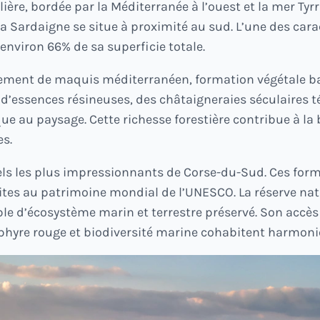
ière, bordée par la Méditerranée à l’ouest et la mer T
la Sardaigne se situe à proximité au sud. L’une des cara
environ 66% de sa superficie totale.
ement de maquis méditerranéen, formation végétale bas
essences résineuses, des châtaigneraies séculaires témo
e au paysage. Cette richesse forestière contribue à la b
s.
els les plus impressionnants de Corse-du-Sud. Ces form
tes au patrimoine mondial de l’UNESCO. La réserve nat
e d’écosystème marin et terrestre préservé. Son accès
orphyre rouge et biodiversité marine cohabitent harmon