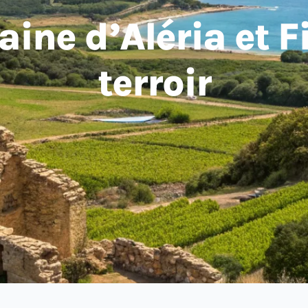
laine d’Aléria et 
terroir