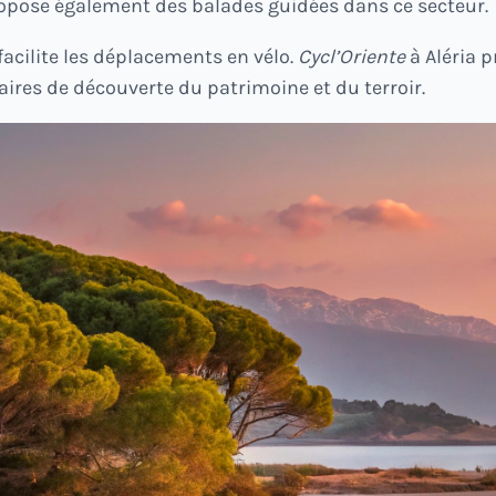
ropose également des balades guidées dans ce secteur.
 facilite les déplacements en vélo.
Cycl’Oriente
à Aléria 
raires de découverte du patrimoine et du terroir.