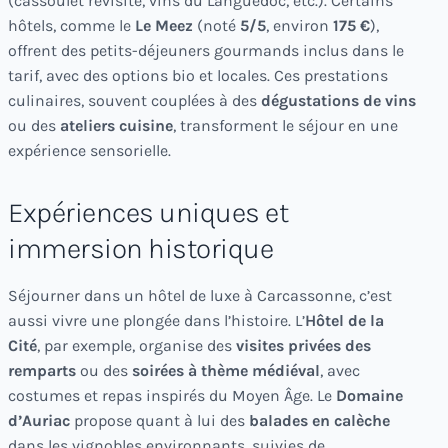
(cassoulet revisité, vins du Languedoc, etc.). Certains
hôtels, comme le
Le Meez
(noté
5/5
, environ
175 €
),
offrent des petits-déjeuners gourmands inclus dans le
tarif, avec des options bio et locales. Ces prestations
culinaires, souvent couplées à des
dégustations de vins
ou des
ateliers cuisine
, transforment le séjour en une
expérience sensorielle.
Expériences uniques et
immersion historique
Séjourner dans un hôtel de luxe à Carcassonne, c’est
aussi vivre une plongée dans l’histoire. L’
Hôtel de la
Cité
, par exemple, organise des
visites privées des
remparts
ou des
soirées à thème médiéval
, avec
costumes et repas inspirés du Moyen Âge. Le
Domaine
d’Auriac
propose quant à lui des
balades en calèche
dans les vignobles environnants, suivies de