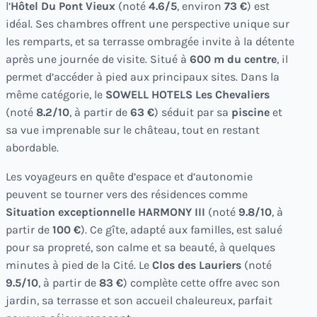
l’
Hôtel Du Pont Vieux
(noté
4.6/5
, environ
73 €
) est
idéal. Ses chambres offrent une perspective unique sur
les remparts, et sa terrasse ombragée invite à la détente
après une journée de visite. Situé à
600 m du centre
, il
permet d’accéder à pied aux principaux sites. Dans la
même catégorie, le
SOWELL HOTELS Les Chevaliers
(noté
8.2/10
, à partir de
63 €
) séduit par sa
piscine
et
sa vue imprenable sur le château, tout en restant
abordable.
Les voyageurs en quête d’espace et d’autonomie
peuvent se tourner vers des résidences comme
Situation exceptionnelle HARMONY III
(noté
9.8/10
, à
partir de
100 €
). Ce gîte, adapté aux familles, est salué
pour sa propreté, son calme et sa beauté, à quelques
minutes à pied de la Cité. Le
Clos des Lauriers
(noté
9.5/10
, à partir de
83 €
) complète cette offre avec son
jardin, sa terrasse et son accueil chaleureux, parfait