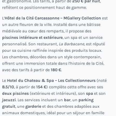
et gastronomie. Les tarifs, à partir de
250 € par nuit
,
reflètent ce positionnement haut de gamme.
L’
Hôtel de la Cité Carcassonne – MGallery Collection
est
un autre fleuron de la ville. Installé dans une bâtisse
médiévale au cœur des remparts, il propose des
piscines intérieure et extérieure
, un spa et un service
personnalisé. Son restaurant,
La Barbacane
, est réputé
pour sa cuisine raffinée inspirée des produits locaux.
Les chambres, décorées dans un style contemporain,
offrent une immersion totale dans l’histoire de la Cité,
avec des tarifs à partir de
180 €
.
Le
Hotel du Chateau & Spa – Les Collectionneurs
(noté
8.5/10
, à partir de
154 €
) complète cette offre avec ses
deux piscines
(extérieure et intérieure), son
spa
et son
jacuzzi
. Les services incluent un
bar
, un
parking
gratuit
, une
garderie
et des chambres adaptées aux
animaux domestiques, idéal pour un séjour en famille